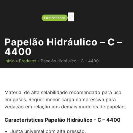
Fale conosco
Papelão Hidráulico – C –
4400
Início
»
Produtos
»
Papelão Hidráulico – C – 4400
Material de alta selabilidade recomendado para uso
em gases. Requer menor carga compressiva para
vedação em relação aos demais modelos de papelão.
Características Papelão Hidráulico - C – 4400
Junta universal com alta pressão.